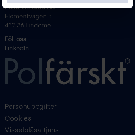
Polfärskt Bröd AB
Elementvägen 3
437 36 Lindome
Följ oss
LinkedIn
Personuppgifter
Cookies
Visselblåsartjänst