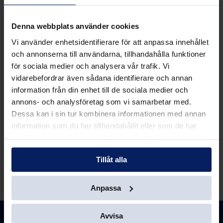
under 2025 har vi utökat med
Denna webbplats använder cookies
24 nya elbilar. Och fler är på
Vi använder enhetsidentifierare för att anpassa innehållet
gång på vägen mot en
och annonserna till användarna, tillhandahålla funktioner
hållbarare affär.
för sociala medier och analysera vår trafik. Vi
vidarebefordrar även sådana identifierare och annan
information från din enhet till de sociala medier och
annons- och analysföretag som vi samarbetar med.
Dessa kan i sin tur kombinera informationen med annan
information som du har tillhandahållit eller som de har
samlat in när du har använt deras tjänster.
Tillåt alla
Anpassa
Avvisa