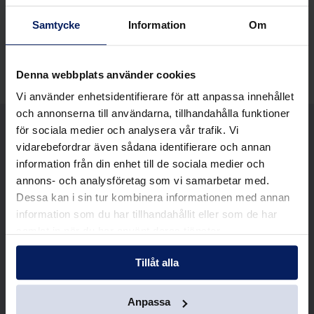
Samtycke
Information
Om
Denna webbplats använder cookies
Vi använder enhetsidentifierare för att anpassa innehållet
och annonserna till användarna, tillhandahålla funktioner
för sociala medier och analysera vår trafik. Vi
vidarebefordrar även sådana identifierare och annan
information från din enhet till de sociala medier och
annons- och analysföretag som vi samarbetar med.
Dessa kan i sin tur kombinera informationen med annan
Nyheter
information som du har tillhandahållit eller som de har
samlat in när du har använt deras tjänster.
Tillåt alla
Följ med i allt som händer hos Polfärskt –
från nyheter och affärsutveckling till
Anpassa
samarbeten och andra viktiga händelser