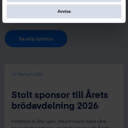
hos oss.
Avvisa
Se alla nyheter
16 februari 2026
Stolt sponsor till Årets
brödavdelning 2026
Polfärskt är åter igen, tillsammans med våra
samarbetspartners, en stolt sponsor till Årets