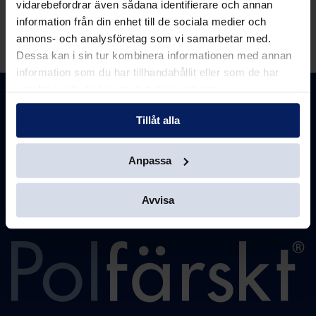
vidarebefordrar även sådana identifierare och annan
information från din enhet till de sociala medier och
Uncategorized
annons- och analysföretag som vi samarbetar med.
Dessa kan i sin tur kombinera informationen med annan
information som du har tillhandahållit eller som de har
samlat in när du har använt deras tjänster.
Polfärskt Bröd AB
Tillåt alla
Elementvägen 3
437 36 Lindome
Anpassa
Följ oss
Avvisa
LinkedIn