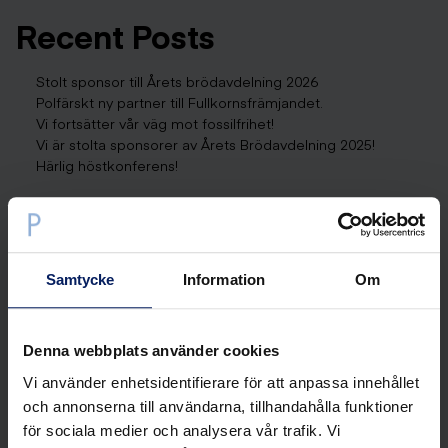
Recent Posts
Stolt sponsor till Årets brödavdelning 2026
Polfärskt ny partner till Fullkornsfrämjandet.
Vi fortsätter vår väg mot fossilfrihet!
Vi är stolta sponsorer av Årets Brödavdelning 2025!
Härlig höstkonferens!
Recent Comments
Inga kommentarer att visa.
Samtycke
Information
Om
Archives
Denna webbplats använder cookies
februari 2026
januari 2026
Vi använder enhetsidentifierare för att anpassa innehållet
oktober 2025
och annonserna till användarna, tillhandahålla funktioner
för sociala medier och analysera vår trafik. Vi
Categories